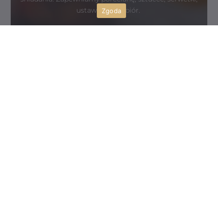
ustawienie, odbiór.
Zgoda
SMAK SERWIS
Cieszyńska 6,
02-716 Warszawa
+48 607 310 064
catering@smakserwis.pl
©2026 Wszystkie prawa zastrzeżone.
Kanapki cateringowe