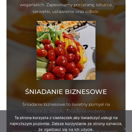
wegańskich. Zapewniamy porcelanę, sztućce,
serwetki, ustawienie oraz odbiór.
ŚNIADANIE BIZNESOWE
Śniadanie biznesowe to świetny pomysł na
integrację zespołu. Śniadanie możemy
Ta strona korzysta z ciasteczek aby świadczyć usługi na
zaproponować w formie finger food lub w formie
najwyższym poziomie. Dalsze korzystanie ze strony oznacza,
bufetu do samodzielnego skomponowania
że zgadzasz się na ich użycie.
śniadania. Zapewniamy porcelanę, sztućce, serwetki,