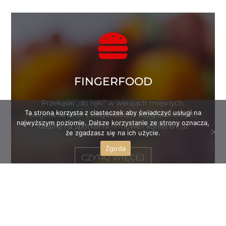

FINGERFOOD
Przekąski „do ręki” w wersjach mięsnych,
Ta strona korzysta z ciasteczek aby świadczyć usługi na
wegetariańskich, wegańskich i bezglutenowych.
najwyższym poziomie. Dalsze korzystanie ze strony oznacza,
Idealne na spotkania firmowe i konferencje.
że zgadzasz się na ich użycie.
Zgoda
CZYTAJ WIĘCEJ
